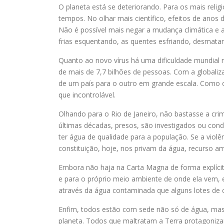
O planeta está se deteriorando. Para os mais religio
tempos. No olhar mais científico, efeitos de anos
Não é possível mais negar a mudança climática e 
frias esquentando, as quentes esfriando, desmat
Quanto ao novo vírus há uma dificuldade mundial n
de mais de 7,7 bilhões de pessoas. Com a globali
de um país para o outro em grande escala. Como o
que incontrolável.
Olhando para o Rio de Janeiro, não bastasse a crim
últimas décadas, presos, são investigados ou co
ter água de qualidade para a população. Se a violênci
constituição, hoje, nos privam da água, recurso am
Embora não haja na Carta Magna de forma explícit
e para o próprio meio ambiente de onde ela vem, 
através da água contaminada que alguns lotes de 
Enfim, todos estão com sede não só de água, mas
planeta. Todos que maltratam a Terra protagoniza