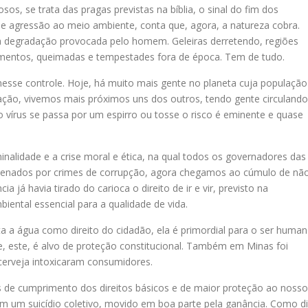
sos, se trata das pragas previstas na bíblia, o sinal do fim dos
 de agressão ao meio ambiente, conta que, agora, a natureza cobra.
a degradação provocada pelo homem. Geleiras derretendo, regiões
amentos, queimadas e tempestades fora de época. Tem de tudo.
esse controle. Hoje, há muito mais gente no planeta cuja população
zação, vivemos mais próximos uns dos outros, tendo gente circulando
 vírus se passa por um espirro ou tosse o risco é eminente e quase
inalidade e a crise moral e ética, na qual todos os governadores das
ndenados por crimes de corrupção, agora chegamos ao cúmulo de nã
a já havia tirado do carioca o direito de ir e vir, previsto na
biental essencial para a qualidade de vida.
a a água como direito do cidadão, ela é primordial para o ser huma
e, este, é alvo de proteção constitucional. Também em Minas foi
cerveja intoxicaram consumidores.
 de cumprimento dos direitos básicos e de maior proteção ao nosso
m um suicídio coletivo, movido em boa parte pela ganância. Como d