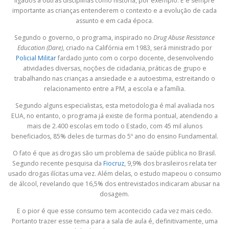
ligados a outras disciplinas como história, por exemplo. E é sempre
importante as crianças entenderem o contexto e a evolução de cada
assunto e em cada época.
Segundo o governo, o programa, inspirado no
Drug Abuse Resistance
Education (Dare)
, criado na Califórnia em 1983, será ministrado por
Policial Militar
fardado junto com o corpo docente, desenvolvendo
atividades diversas, noções de cidadania, práticas de grupo e
trabalhando nas crianças a ansiedade e a autoestima, estreitando o
relacionamento entre a PM, a escola e a família.
Segundo alguns especialistas, esta metodologia é mal avaliada nos
EUA, no entanto, o programa já existe de forma pontual, atendendo a
mais de 2.400 escolas em todo o Estado, com 45 mil alunos
beneficiados, 85% deles de turmas do 5º ano do ensino Fundamental.
O fato é que as drogas são um problema de saúde pública no Brasil.
Segundo recente pesquisa da
Fiocruz
, 9,9% dos brasileiros relata ter
usado drogas ilícitas uma vez. Além delas, o estudo mapeou o consumo
de álcool, revelando que 16,5% dos entrevistados indicaram abusar na
dosagem.
E o pior é que esse consumo tem acontecido cada vez mais cedo.
Portanto trazer esse tema para a sala de aula é, definitivamente, uma