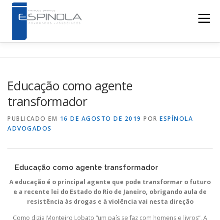
Pular para o conteúdo
Menu
HOME
QUEM SOMOS
ÁREAS DE ATUAÇÃO
Educação como agente
transformador
NOTÍCIAS
LINKS
CONTATO
PUBLICADO EM
16 DE AGOSTO DE 2019
POR
ESPÍNOLA
ADVOGADOS
Educação como agente transformador
A educação é o principal agente que pode transformar o futuro
e a recente lei do Estado do Rio de Janeiro, obrigando aula de
resistência às drogas e à violência vai nesta direção
Como dizia Monteiro Lobato “um país se faz com homens e livros”. A