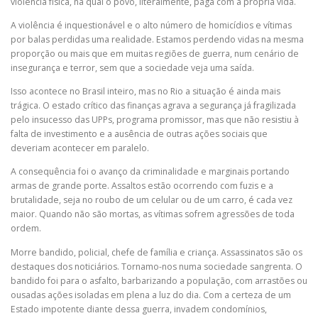
violência física, na qual o povo, literalmente, paga com a própria vida.
A violência é inquestionável e o alto número de homicídios e vítimas
por balas perdidas uma realidade. Estamos perdendo vidas na mesma
proporção ou mais que em muitas regiões de guerra, num cenário de
insegurança e terror, sem que a sociedade veja uma saída.
Isso acontece no Brasil inteiro, mas no Rio a situação é ainda mais
trágica. O estado crítico das finanças agrava a segurança já fragilizada
pelo insucesso das UPPs, programa promissor, mas que não resistiu à
falta de investimento e a ausência de outras ações sociais que
deveriam acontecer em paralelo.
A consequência foi o avanço da criminalidade e marginais portando
armas de grande porte. Assaltos estão ocorrendo com fuzis e a
brutalidade, seja no roubo de um celular ou de um carro, é cada vez
maior. Quando não são mortas, as vítimas sofrem agressões de toda
ordem.
Morre bandido, policial, chefe de família e criança. Assassinatos são os
destaques dos noticiários. Tornamo-nos numa sociedade sangrenta. O
bandido foi para o asfalto, barbarizando a população, com arrastões ou
ousadas ações isoladas em plena a luz do dia. Com a certeza de um
Estado impotente diante dessa guerra, invadem condomínios,