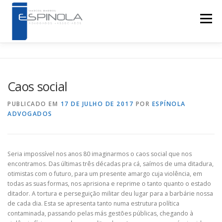
Pular para o conteúdo
Menu
HOME
QUEM SOMOS
ÁREAS DE ATUAÇÃO
Caos social
NOTÍCIAS
LINKS
CONTATO
PUBLICADO EM
17 DE JULHO DE 2017
POR
ESPÍNOLA
ADVOGADOS
Seria impossível nos anos 80 imaginarmos o caos social que nos
encontramos. Das últimas três décadas pra cá, saímos de uma ditadura,
otimistas com o futuro, para um presente amargo cuja violência, em
todas as suas formas, nos aprisiona e reprime o tanto quanto o estado
ditador. A tortura e perseguição militar deu lugar para a barbárie nossa
de cada dia. Esta se apresenta tanto numa estrutura política
contaminada, passando pelas más gestões públicas, chegando à