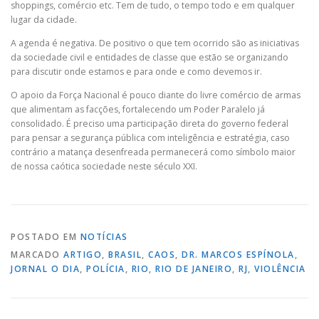
shoppings, comércio etc. Tem de tudo, o tempo todo e em qualquer
lugar da cidade.
A agenda é negativa. De positivo o que tem ocorrido são as iniciativas
da sociedade civil e entidades de classe que estão se organizando
para discutir onde estamos e para onde e como devemos ir.
O apoio da Força Nacional é pouco diante do livre comércio de armas
que alimentam as facções, fortalecendo um Poder Paralelo já
consolidado. É preciso uma participação direta do governo federal
para pensar a segurança pública com inteligência e estratégia, caso
contrário a matança desenfreada permanecerá como símbolo maior
de nossa caótica sociedade neste século XXI.
POSTADO EM
NOTÍCIAS
MARCADO
ARTIGO
,
BRASIL
,
CAOS
,
DR. MARCOS ESPÍNOLA
,
JORNAL O DIA
,
POLÍCIA
,
RIO
,
RIO DE JANEIRO
,
RJ
,
VIOLÊNCIA